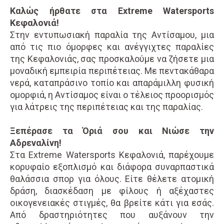
Παραλία Αντίσαμος Κεφαλονιά
Καλώς ήρθατε στα Extreme Watersports
Σπύρος Αντωνάτος : +306973165715
Κεφαλονιά!
Γιώτα Αντωνάτου : +306947377880
Στην εντυπωσιακή παραλία της Αντίσαμου, μια
Email
από τις πιο όμορφες και ανέγγιχτες παραλίες
info@extremewatersportskefalonia.com
της Κεφαλονιάς, σας προσκαλούμε να ζήσετε μια
μοναδική εμπειρία περιπέτειας. Με πεντακάθαρα
Facebook
instagram
YouTube
νερά, καταπράσινο τοπίο και απαράμιλλη φυσική
ομορφιά, η Αντίσαμος είναι ο τέλειος προορισμός
για λάτρεις της περιπέτειας και της παραλίας.
Ξεπέρασε τα Όριά σου και Νιώσε την
Αδρεναλίνη!
Στα Extreme Watersports Κεφαλονιά, παρέχουμε
κορυφαίο εξοπλισμό και διάφορα συναρπαστικά
θαλάσσια σπορ για όλους. Είτε θέλετε ατομική
δράση, διασκέδαση με φίλους ή αξέχαστες
οικογενειακές στιγμές, θα βρείτε κάτι για εσάς.
Από δραστηριότητες που αυξάνουν την