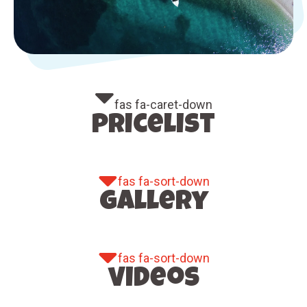
fas fa-caret-down
pricelist
fas fa-sort-down
gallery
fas fa-sort-down
videos