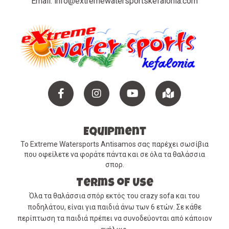
Email:
info@extremewatersportskefalonia.com
Facebook
instagram
YouTube
Maps
Equipment
Το Extreme Watersports Antisamos σας παρέχει σωσίβια
που οφείλετε να φοράτε πάντα και σε όλα τα θαλάσσια
σπορ.
Terms of Use
Όλα τα θαλάσσια σπόρ εκτός του crazy sofa και του
ποδηλάτου, είναι για παιδιά άνω των 6 ετών. Σε κάθε
περίπτωση τα παιδιά πρέπει να συνοδεύονται από κάποιον