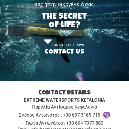
σας ή την οικογένειά σας.
THE SECRET
OF LIFE?
fas fa-caret-down
CONTACT US
CONTACT DETAILS
EXTREME WATERSPORTS KEFALONIA
Παραλία Αντίσαμος Κεφαλονιά
Σπύρος Αντωνάτος : +30 697 3165 715
Γιώτα Αντωνάτου : +30 694 7377 880