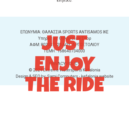
ενήλικο.
ΕΠΩΝΥΜΙΑ: ΘΑΛΑΣΣΙΑ SPORTS ANTISAMOS IKE
JUST
Υπηρεσίες Θαλάσσιων Σπορ
ΑΦΜ: 802037120 ΔΟΥ: ΑΡΓΟΣΤΟΛΙΟΥ
ΓΕΜΗ : 168640734000
ENJOY
PRIVACY POLICY
© 2024 Extreme Watersports Kefalonia
Design & SEO by:
Sami Computers - kefalonia.website
THE RIDE